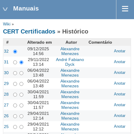
Manuais
Wiki
»
CERT Certificados
» Histórico
#
Alterado em
Autor
Comentário
09/12/2025
Alexandre
32
Anotar
14:56
Menezes
29/11/2022
André Fabiano
31
Anotar
13:14
Dyck
06/04/2022
Alexandre
30
Anotar
13:48
Menezes
06/04/2022
Alexandre
29
Anotar
13:48
Menezes
30/04/2021
Alexandre
28
Anotar
11:59
Menezes
30/04/2021
Alexandre
27
Anotar
11:57
Menezes
29/04/2021
Alexandre
26
Anotar
12:14
Menezes
29/04/2021
Alexandre
25
Anotar
12:12
Menezes