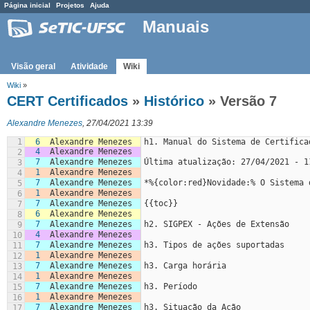
Página inicial
Projetos
Ajuda
Manuais
Visão geral
Atividade
Wiki
Wiki
»
CERT Certificados
»
Histórico
» Versão 7
Alexandre Menezes
, 27/04/2021 13:39
1
6
Alexandre Menezes
h1. Manual do Sistema de Certifica
4
Alexandre Menezes
2
7
Alexandre Menezes
Última atualização: 27/04/2021 - 1
3
1
Alexandre Menezes
4
7
Alexandre Menezes
*%{color:red}Novidade:% O Sistema 
5
1
Alexandre Menezes
6
7
Alexandre Menezes
{{toc}}
7
6
Alexandre Menezes
8
7
Alexandre Menezes
h2. SIGPEX - Ações de Extensão
9
4
Alexandre Menezes
10
7
Alexandre Menezes
h3. Tipos de ações suportadas
11
1
Alexandre Menezes
12
7
Alexandre Menezes
h3. Carga horária
13
1
Alexandre Menezes
14
7
Alexandre Menezes
h3. Período
15
1
Alexandre Menezes
16
7
Alexandre Menezes
h3. Situação da Ação
17