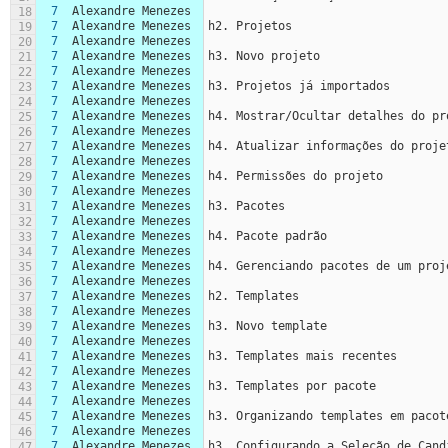
7
Alexandre Menezes
18
7
Alexandre Menezes
h2. Projetos
19
7
Alexandre Menezes
20
7
Alexandre Menezes
h3. Novo projeto
21
7
Alexandre Menezes
22
7
Alexandre Menezes
h3. Projetos já importados
23
7
Alexandre Menezes
24
7
Alexandre Menezes
h4. Mostrar/Ocultar detalhes do pr
25
7
Alexandre Menezes
26
7
Alexandre Menezes
h4. Atualizar informações do proje
27
7
Alexandre Menezes
28
7
Alexandre Menezes
h4. Permissões do projeto
29
7
Alexandre Menezes
30
7
Alexandre Menezes
h3. Pacotes
31
7
Alexandre Menezes
32
7
Alexandre Menezes
h4. Pacote padrão
33
7
Alexandre Menezes
34
7
Alexandre Menezes
h4. Gerenciando pacotes de um proj
35
7
Alexandre Menezes
36
7
Alexandre Menezes
h2. Templates
37
7
Alexandre Menezes
38
7
Alexandre Menezes
h3. Novo template
39
7
Alexandre Menezes
40
7
Alexandre Menezes
h3. Templates mais recentes
41
7
Alexandre Menezes
42
7
Alexandre Menezes
h3. Templates por pacote
43
7
Alexandre Menezes
44
7
Alexandre Menezes
h3. Organizando templates em pacot
45
7
Alexandre Menezes
46
7
Alexandre Menezes
h3. Configurando a Seleção de Cand
47