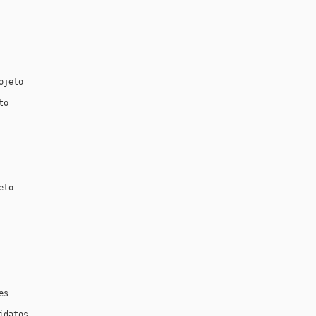
ojeto
to
eto
es
idatos