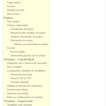
Carga horária
Período
Situação da Ação
Busca vazia
Projetos
Novo projeto
Projetos cadastrados
Visualização do projeto
Mostrar/Ocultar detalhes do projeto
Atualizar informações do projeto
Permissões do projeto
Adicinar uma permissão ao projeto
Pacotes
Pacote padrão
Gerenciando pacotes de um projeto
Templates - criação/edição
Integração com o Sistema de Inscrições
Novo template
Configurando a Seleção de Candidatos
Sistema de inscrições
Arquivo CSV ou TXT
Inclusão individual
Habilitar a emissão dos certificados
Devolver para edição
Gerenciar assistentes
Editar as configurações do template
Templates - Organizando
Templates mais recentes