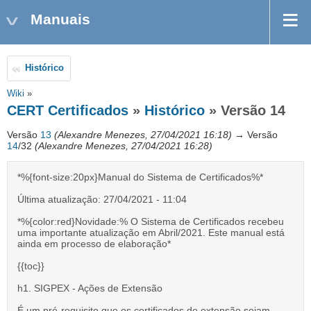
Manuais
Histórico
Wiki
»
CERT Certificados
»
Histórico
» Versão 14
Versão
13
(Alexandre Menezes, 27/04/2021 16:18)
→ Versão
14
/32
(Alexandre Menezes, 27/04/2021 16:28)
*%{font-size:20px}Manual do Sistema de Certificados%*
Última atualização: 27/04/2021 - 11:04
*%{color:red}Novidade:% O Sistema de Certificados recebeu
uma importante atualização em Abril/2021. Este manual está
ainda em processo de elaboração*
{{toc}}
h1. SIGPEX - Ações de Extensão
É um pré-requisito que os certificados de extensão sejam