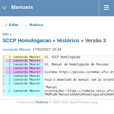
Manuais
Editar
Histórico
Wiki
»
SCCP Homologacao
»
Histórico
» Versão 3
Leonardo Meurer
, 17/02/2017 10:34
1
3
Leonardo Meurer
h1. SCCP Homologação
1
Leonardo Meurer
2
2
Leonardo Meurer
h2. Manual de Homologação de Pessoas
3
1
Leonardo Meurer
4
1
Leonardo Meurer
Sistema https://pessoa.sistemas.ufsc.br
5
2
Leonardo Meurer
6
2
Leonardo Meurer
Faça o download do manual com as orient
7
2
Leonardo Meurer
8
"Manual 
9
2
Leonardo Meurer
orientações":https://redmine.setic.ufsc
PROPLAN-Manual%20de%20homologacao%20de%
Powered by
Redmine
© 2006-2018 Jean-Philippe Lang