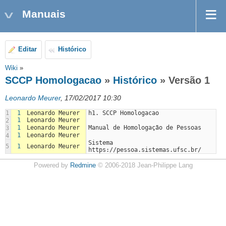
Manuais
Editar
Histórico
Wiki
»
SCCP Homologacao
»
Histórico
» Versão 1
Leonardo Meurer
, 17/02/2017 10:30
1
1
Leonardo Meurer
h1. SCCP Homologacao
1
Leonardo Meurer
2
1
Leonardo Meurer
Manual de Homologação de Pessoas
3
1
Leonardo Meurer
4
Sistema 
5
1
Leonardo Meurer
https://pessoa.sistemas.ufsc.br/
Powered by
Redmine
© 2006-2018 Jean-Philippe Lang